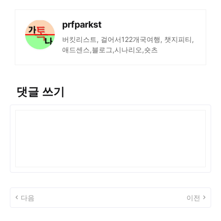
prfparkst
버킷리스트, 걸어서122개국여행, 챗지피티,
애드센스,블로그,시나리오,숏츠
댓글 쓰기
다음
이전